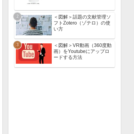
＜図解＞話題の文献管理ソ
フトZotero（ゾテロ）の使
い方
＜図解＞VR動画（360度動
画）をYoutubeにアップロ
ードする方法